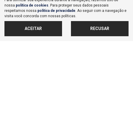
Para otimizar sua experiência durante a navegação, fazemos uso de
nossa
política de cookies
. Para proteger seus dados pessoais
Co
respeitamos nossa
política de privacidade
. Ao seguir com a navegação e
mp
Honda
visita você concorda com nossas políticas.
arti
HONDA HR-V 1.5 DI I-VTEC FLEX EX CVT 2026
lhe
Dealer Nações Unidas
ACEITAR
RECUSAR
Ver Mais 1 lojas
Valor a consultar
0 km
2025/2026
MAIS INFORMAÇÕES