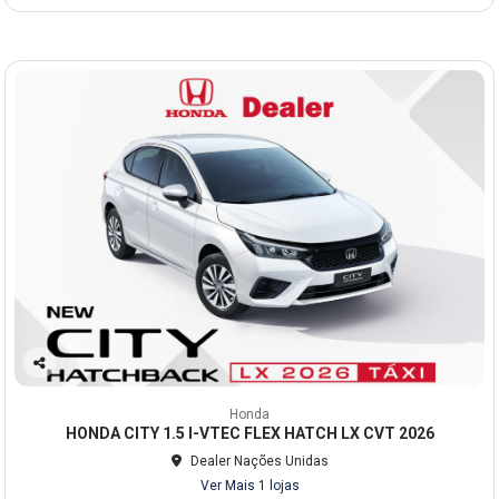
Co
mp
Honda
arti
HONDA CITY 1.5 I-VTEC FLEX HATCH LX CVT 2026
lhe
Dealer Nações Unidas
Ver Mais 1 lojas