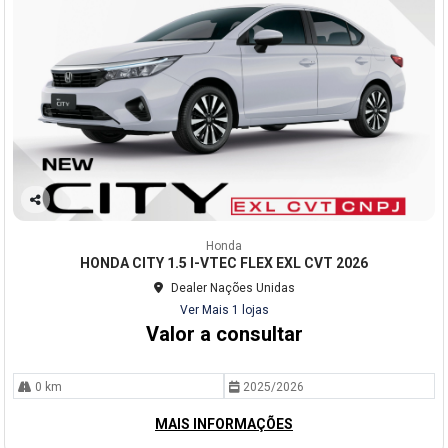
Co
mp
Honda
arti
HONDA CITY 1.5 I-VTEC FLEX EXL CVT 2026
lhe
Dealer Nações Unidas
Ver Mais 1 lojas
Valor a consultar
0 km
2025/2026
MAIS INFORMAÇÕES