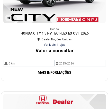
Co
mp
Honda
arti
HONDA CITY 1.5 I-VTEC FLEX EX CVT 2026
lhe
Dealer Nações Unidas
Ver Mais 1 lojas
Valor a consultar
0 km
2025/2026
MAIS INFORMAÇÕES