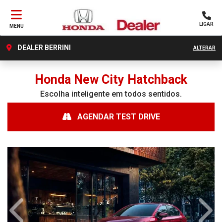
LIGAR
MENU
DEALER BERRINI
ALTERAR
Honda
New City Hatchback
Escolha inteligente em todos sentidos.
AGENDAR TEST DRIVE
Anterior
Próx