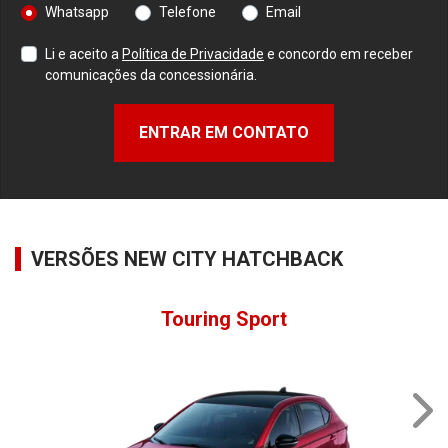
Whatsapp
Telefone
Email
Li e aceito a
Política de Privacidade
e concordo em receber
comunicações da concessionária.
ENTRAR EM CONTATO
VERSÕES NEW CITY HATCHBACK
Touring Sport
NE