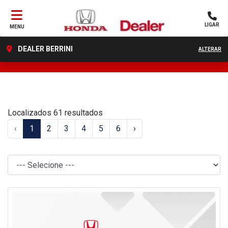
LIGAR
MENU
DEALER BERRINI
ALTERAR
FILTRAR
Localizados 61 resultados
‹
1
2
3
4
5
6
›