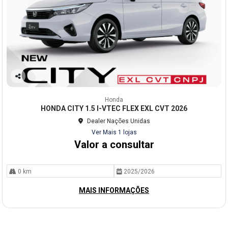
Co
mp
Honda
arti
HONDA CITY 1.5 I-VTEC FLEX EXL CVT 2026
lhe
Dealer Nações Unidas
Ver Mais 1 lojas
Valor a consultar
0 km
2025/2026
MAIS INFORMAÇÕES