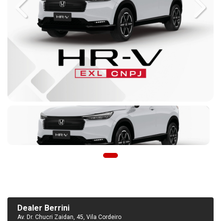
Previous
Next
Dealer Berrini
Av. Dr. Chucri Zaidan, 45, Vila Cordeiro