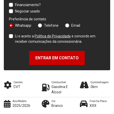
Financiamento?
Negociar usado
Preferência de contato:
Whatsapp
Telefone
Email
Li e aceito a
Política de Privacidade
e concordo em
receber comunicações da concessionária.
ENTRAR EM CONTATO
Câmbio
Combustível
Quilometragem
CVT
Gasolina E
0km
Álcool
Ano/Modelo
Cor
Final Da Placa
2025/2026
Branco
XXX