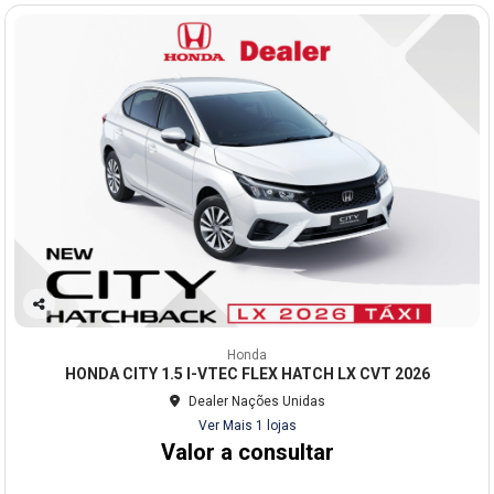
Co
mp
Honda
arti
HONDA CITY 1.5 I-VTEC FLEX HATCH LX CVT 2026
lhe
Dealer Nações Unidas
Ver Mais 1 lojas
Valor a consultar