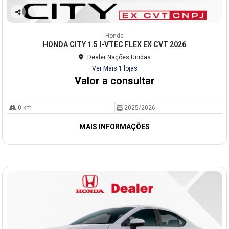
Co
mp
Honda
arti
HONDA CITY 1.5 I-VTEC FLEX EX CVT 2026
lhe
Dealer Nações Unidas
Ver Mais 1 lojas
Valor a consultar
0 km
2025/2026
MAIS INFORMAÇÕES