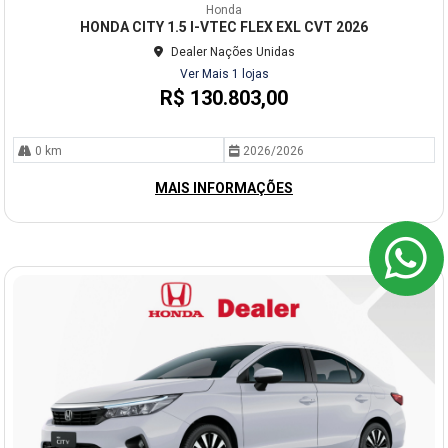
mp
Honda
arti
HONDA CITY 1.5 I-VTEC FLEX EXL CVT 2026
lhe
Dealer Nações Unidas
Ver Mais 1 lojas
R$ 130.803,00
0 km
2026/2026
MAIS INFORMAÇÕES