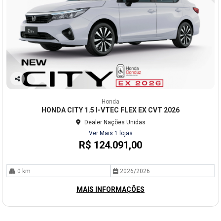
Co
mp
Honda
arti
HONDA CITY 1.5 I-VTEC FLEX EX CVT 2026
lhe
Dealer Nações Unidas
Ver Mais 1 lojas
R$ 124.091,00
0 km
2026/2026
MAIS INFORMAÇÕES