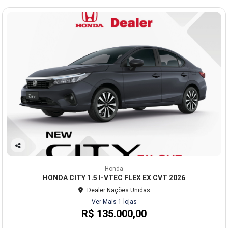
Co
mp
Honda
arti
HONDA CITY 1.5 I-VTEC FLEX EX CVT 2026
lhe
Dealer Nações Unidas
Ver Mais 1 lojas
R$ 135.000,00