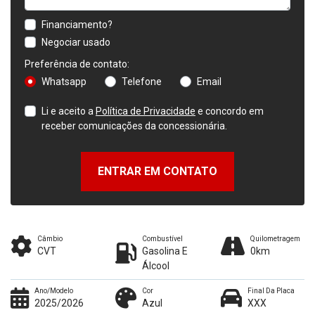
Financiamento?
Negociar usado
Preferência de contato:
Whatsapp
Telefone
Email
Li e aceito a
Política de Privacidade
e concordo em
receber comunicações da concessionária.
ENTRAR EM CONTATO
Câmbio
Combustível
Quilometragem
CVT
Gasolina E
0km
Álcool
Ano/Modelo
Cor
Final Da Placa
2025/2026
Azul
XXX