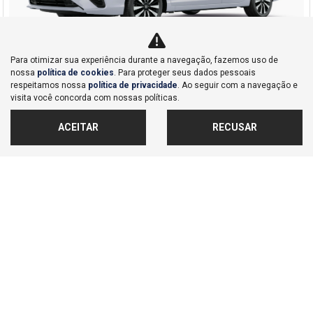
Para otimizar sua experiência durante a navegação, fazemos uso de
nossa
política de cookies
. Para proteger seus dados pessoais
Co
respeitamos nossa
política de privacidade
. Ao seguir com a navegação e
mp
Honda
visita você concorda com nossas políticas.
arti
HONDA CITY 1.5 I-VTEC FLEX EXL CVT 2026
lhe
Dealer Nações Unidas
ACEITAR
RECUSAR
Ver Mais 1 lojas
R$ 113.499,00
0 km
2026/2026
MAIS INFORMAÇÕES