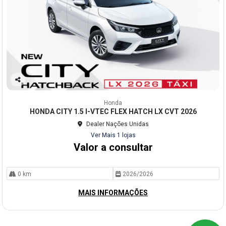
Co
mp
Honda
arti
HONDA CITY 1.5 I-VTEC FLEX HATCH LX CVT 2026
lhe
Dealer Nações Unidas
Ver Mais 1 lojas
Valor a consultar
0 km
2026/2026
MAIS INFORMAÇÕES