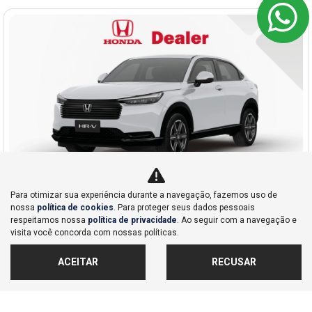
Para otimizar sua experiência durante a navegação, fazemos uso de
nossa
política de cookies
. Para proteger seus dados pessoais
Co
respeitamos nossa
política de privacidade
. Ao seguir com a navegação e
mp
Honda
visita você concorda com nossas políticas.
arti
HONDA HR-V 1.5 DI I-VTEC FLEX EX CVT 2026
lhe
Dealer Nações Unidas
ACEITAR
RECUSAR
Ver Mais 1 lojas
Valor a consultar