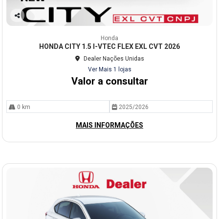
Co
mp
Honda
arti
HONDA CITY 1.5 I-VTEC FLEX EXL CVT 2026
lhe
Dealer Nações Unidas
Ver Mais 1 lojas
Valor a consultar
0 km
2025/2026
MAIS INFORMAÇÕES