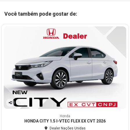
Você também pode gostar de:
Co
mp
Honda
arti
HONDA CITY 1.5 I-VTEC FLEX EX CVT 2026
lhe
Dealer Nações Unidas