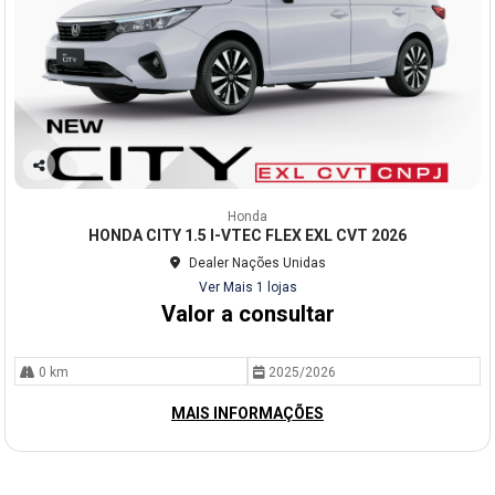
Co
mp
Honda
arti
HONDA CITY 1.5 I-VTEC FLEX EXL CVT 2026
lhe
Dealer Nações Unidas
Ver Mais 1 lojas
Valor a consultar
0 km
2025/2026
MAIS INFORMAÇÕES