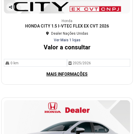
Co
mp
Honda
arti
HONDA CITY 1.5 I-VTEC FLEX EX CVT 2026
lhe
Dealer Nações Unidas
Ver Mais 1 lojas
Valor a consultar
0 km
2025/2026
MAIS INFORMAÇÕES