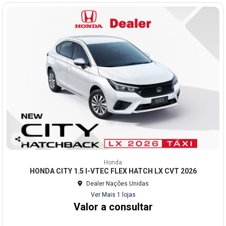
Co
mp
Honda
arti
HONDA CITY 1.5 I-VTEC FLEX HATCH LX CVT 2026
lhe
Dealer Nações Unidas
Ver Mais 1 lojas
Valor a consultar