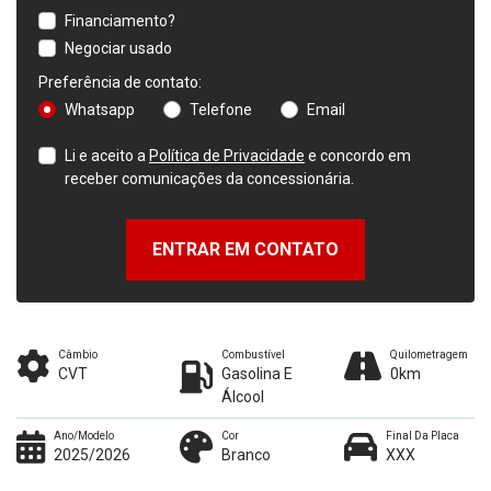
Financiamento?
Negociar usado
Preferência de contato:
Whatsapp
Telefone
Email
Li e aceito a
Política de Privacidade
e concordo em
receber comunicações da concessionária.
ENTRAR EM CONTATO
Câmbio
Combustível
Quilometragem
CVT
Gasolina E
0km
Álcool
Ano/Modelo
Cor
Final Da Placa
2025/2026
Branco
XXX