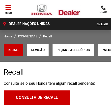
LIGAR
MENU
DEALER NAÇÕES UNIDAS
ALTERAR
Home
PÓS-VENDAS
Recall
RECALL
REVISÃO
PEÇAS E ACESSÓRIOS
PNEU
Recall
Consulte se o seu Honda tem algum recall pendente:
CONSULTA DE RECALL