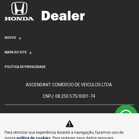
NOVOS
MAPA DO SITE
POLÍTICA DE PRIVACIDADE
ASCENDANT COMERCIO DE VEICULOS LTDA
CNPJ: 08.250.575/0001-74
Para otimizar sua experiência durante a navegação, fazemos uso de
No trânsito, enxergar o outro
nossa
política de cookies
. Para proteger seus dados pessoais