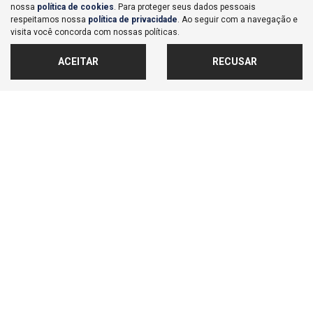
nossa
política de cookies
. Para proteger seus dados pessoais
respeitamos nossa
política de privacidade
. Ao seguir com a navegação e
visita você concorda com nossas políticas.
ACEITAR
RECUSAR
NOVOS
MAPA DO SITE
POLÍTICA DE PRIVACIDADE
ASCENDANT COMERCIO DE VEICULOS LTDA
CNPJ: 08.250.575/0001-74
No trânsito, enxergar o outro
salva vidas.