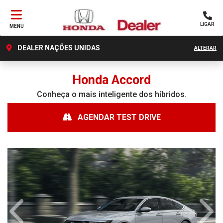
LIGAR
MENU
DEALER NAÇÕES UNIDAS
ALTERAR
Honda
Accord
Conheça o mais inteligente dos híbridos.
AGENDAR TEST DRIVE
Anterior
Próx