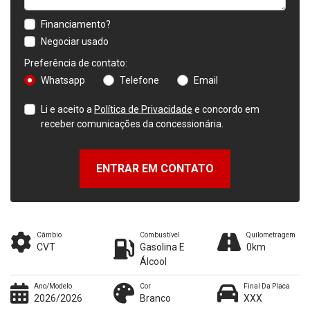
Financiamento?
Negociar usado
Preferência de contato:
Whatsapp
Telefone
Email
Li e aceito a
Política de Privacidade
e concordo em
receber comunicações da concessionária.
ENTRAR EM CONTATO
Câmbio
Combustível
Quilometragem
CVT
Gasolina E
0km
Álcool
Ano/Modelo
Cor
Final Da Placa
2026/2026
Branco
XXX