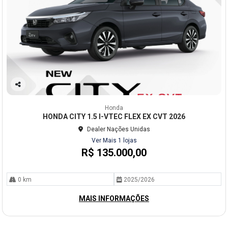
Co
mp
Honda
arti
HONDA CITY 1.5 I-VTEC FLEX EX CVT 2026
lhe
Dealer Nações Unidas
Ver Mais 1 lojas
R$ 135.000,00
0 km
2025/2026
MAIS INFORMAÇÕES