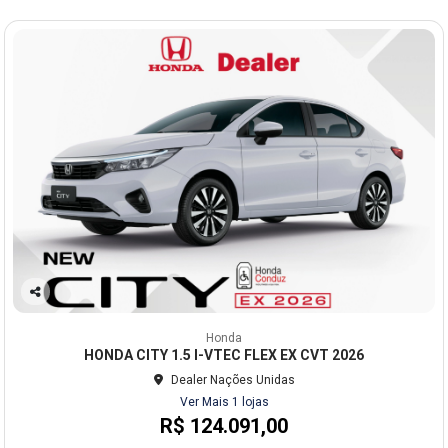
Co
mp
Honda
arti
HONDA CITY 1.5 I-VTEC FLEX EX CVT 2026
lhe
Dealer Nações Unidas
Ver Mais 1 lojas
R$ 124.091,00