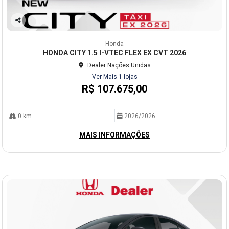
Co
mp
Honda
arti
HONDA CITY 1.5 I-VTEC FLEX EX CVT 2026
lhe
Dealer Nações Unidas
Ver Mais 1 lojas
R$ 107.675,00
0 km
2026/2026
MAIS INFORMAÇÕES