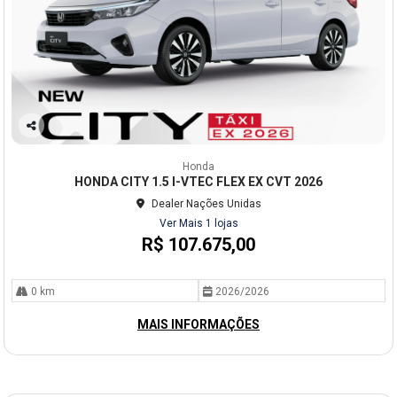
Co
mp
Honda
arti
HONDA CITY 1.5 I-VTEC FLEX EX CVT 2026
lhe
Dealer Nações Unidas
Ver Mais 1 lojas
R$ 107.675,00
0 km
2026/2026
MAIS INFORMAÇÕES