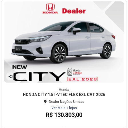
Co
mp
Honda
arti
HONDA CITY 1.5 I-VTEC FLEX EXL CVT 2026
lhe
Dealer Nações Unidas
Ver Mais 1 lojas
R$ 130.803,00