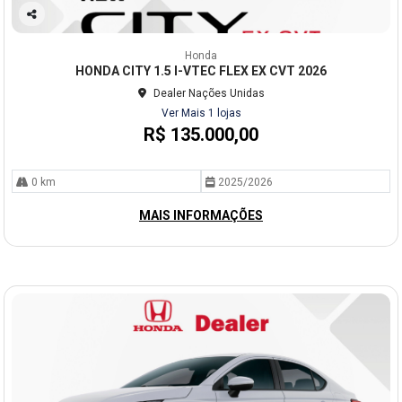
Co
mp
Honda
arti
HONDA CITY 1.5 I-VTEC FLEX EX CVT 2026
lhe
Dealer Nações Unidas
Ver Mais 1 lojas
R$ 135.000,00
0 km
2025/2026
MAIS INFORMAÇÕES