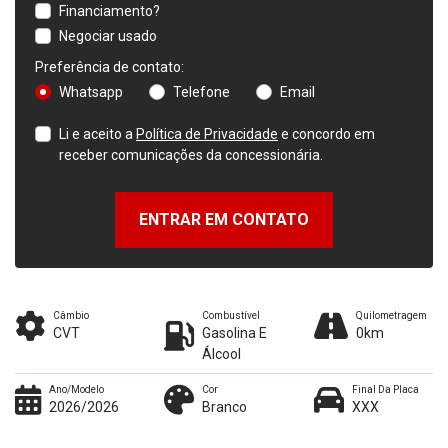
Financiamento?
Negociar usado
Preferência de contato:
Whatsapp
Telefone
Email
Li e aceito a
Política de Privacidade
e concordo em
receber comunicações da concessionária.
ENTRAR EM CONTATO
Câmbio
Combustível
Quilometragem
CVT
Gasolina E
0km
Álcool
Ano/Modelo
Cor
Final Da Placa
2026/2026
Branco
XXX