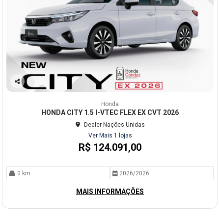
Co
mp
Honda
arti
HONDA CITY 1.5 I-VTEC FLEX EX CVT 2026
lhe
Dealer Nações Unidas
Ver Mais 1 lojas
R$ 124.091,00
0 km
2026/2026
MAIS INFORMAÇÕES