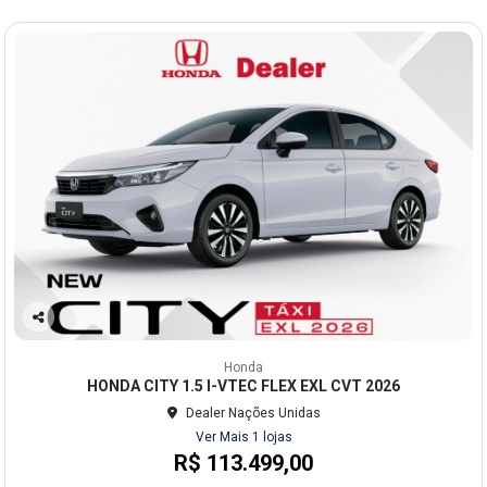
Co
mp
Honda
arti
HONDA CITY 1.5 I-VTEC FLEX EXL CVT 2026
lhe
Dealer Nações Unidas
Ver Mais 1 lojas
R$ 113.499,00