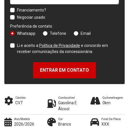
Financiamento?
Negociar usado
Preferência de contato:
Whatsapp
Telefone
Email
Li e aceito a
Política de Privacidade
e concordo em
receber comunicações da concessionária.
ENTRAR EM CONTATO
Câmbio
Combustível
Quilometragem
CVT
Gasolina E
0km
Álcool
Ano/Modelo
Cor
Final Da Placa
2026/2026
Branco
XXX