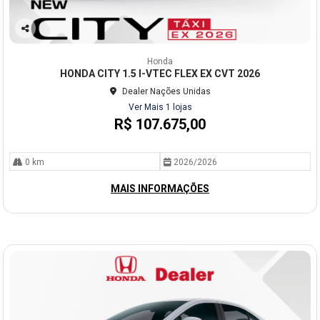
Co
mp
Honda
arti
HONDA CITY 1.5 I-VTEC FLEX EX CVT 2026
lhe
Dealer Nações Unidas
Ver Mais 1 lojas
R$ 107.675,00
0 km
2026/2026
MAIS INFORMAÇÕES