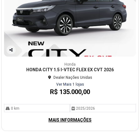
Co
mp
Honda
arti
HONDA CITY 1.5 I-VTEC FLEX EX CVT 2026
lhe
Dealer Nações Unidas
Ver Mais 1 lojas
R$ 135.000,00
0 km
2025/2026
MAIS INFORMAÇÕES