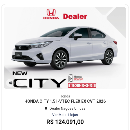
Co
mp
Honda
arti
HONDA CITY 1.5 I-VTEC FLEX EX CVT 2026
lhe
Dealer Nações Unidas
Ver Mais 1 lojas
R$ 124.091,00