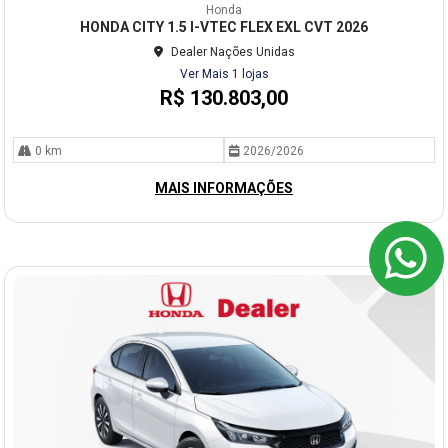
mp
Honda
arti
HONDA CITY 1.5 I-VTEC FLEX EXL CVT 2026
lhe
Dealer Nações Unidas
Ver Mais 1 lojas
R$ 130.803,00
0 km
2026/2026
MAIS INFORMAÇÕES