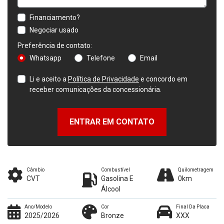
Financiamento?
Negociar usado
Preferência de contato:
Whatsapp
Telefone
Email
Li e aceito a
Política de Privacidade
e concordo em
receber comunicações da concessionária.
ENTRAR EM CONTATO
Câmbio
Combustível
Quilometragem
CVT
Gasolina E
0km
Álcool
Ano/Modelo
Cor
Final Da Placa
2025/2026
Bronze
XXX