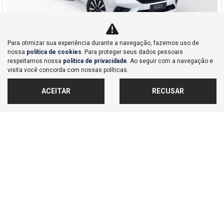
Para otimizar sua experiência durante a navegação, fazemos uso de
nossa
política de cookies
. Para proteger seus dados pessoais
Co
respeitamos nossa
política de privacidade
. Ao seguir com a navegação e
mp
Honda
visita você concorda com nossas políticas.
arti
HONDA CITY 1.5 I-VTEC FLEX HATCH EX CVT 2026
lhe
Dealer Nações Unidas
ACEITAR
RECUSAR
Ver Mais 1 lojas
R$ 123.184,00
0 km
2026/2026
MAIS INFORMAÇÕES