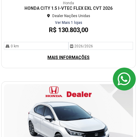
mp
Honda
arti
HONDA CITY 1.5 I-VTEC FLEX EXL CVT 2026
lhe
Dealer Nações Unidas
Ver Mais 1 lojas
R$ 130.803,00
0 km
2026/2026
MAIS INFORMAÇÕES