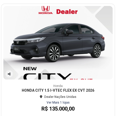
Co
mp
Honda
arti
HONDA CITY 1.5 I-VTEC FLEX EX CVT 2026
lhe
Dealer Nações Unidas
Ver Mais 1 lojas
R$ 135.000,00