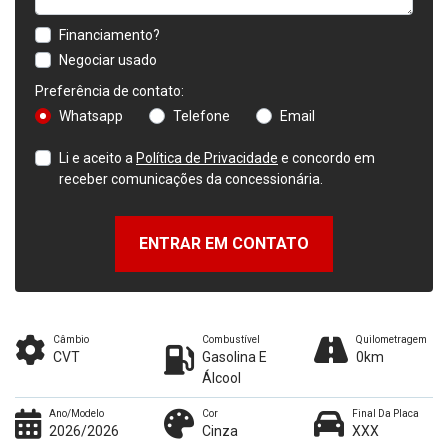
Financiamento?
Negociar usado
Preferência de contato:
Whatsapp
Telefone
Email
Li e aceito a
Política de Privacidade
e concordo em
receber comunicações da concessionária.
ENTRAR EM CONTATO
Câmbio
Combustível
Quilometragem
CVT
Gasolina E
0km
Álcool
Ano/Modelo
Cor
Final Da Placa
2026/2026
Cinza
XXX