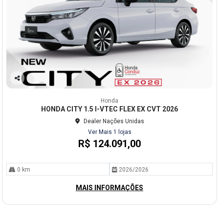
Co
mp
Honda
arti
HONDA CITY 1.5 I-VTEC FLEX EX CVT 2026
lhe
Dealer Nações Unidas
Ver Mais 1 lojas
R$ 124.091,00
0 km
2026/2026
MAIS INFORMAÇÕES