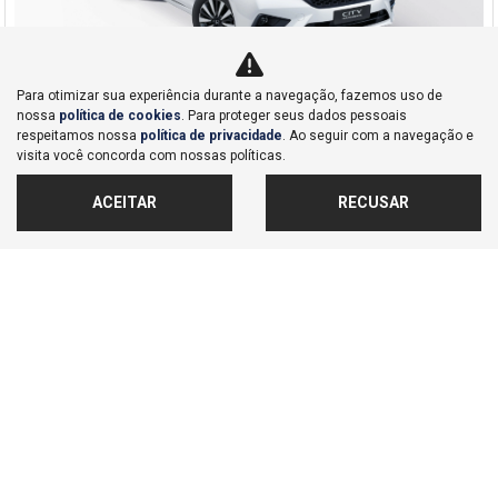
Para otimizar sua experiência durante a navegação, fazemos uso de
nossa
política de cookies
. Para proteger seus dados pessoais
Co
respeitamos nossa
política de privacidade
. Ao seguir com a navegação e
mp
Honda
visita você concorda com nossas políticas.
arti
HONDA CITY 1.5 I-VTEC FLEX HATCH EX CVT 2026
lhe
Dealer Nações Unidas
ACEITAR
RECUSAR
Ver Mais 1 lojas
R$ 123.184,00
0 km
2026/2026
MAIS INFORMAÇÕES