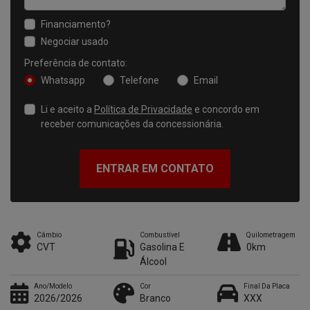
Financiamento?
Negociar usado
Preferência de contato:
Whatsapp
Telefone
Email
Li e aceito a
Política de Privacidade
e concordo em
receber comunicações da concessionária.
ENTRAR EM CONTATO
Câmbio
Combustível
Quilometragem
CVT
Gasolina E
0km
Álcool
Ano/Modelo
Cor
Final Da Placa
2026/2026
Branco
XXX