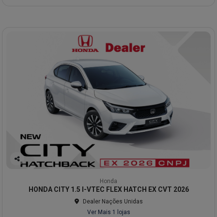
Co
mp
Honda
arti
HONDA CITY 1.5 I-VTEC FLEX HATCH EX CVT 2026
lhe
Dealer Nações Unidas
Ver Mais 1 lojas