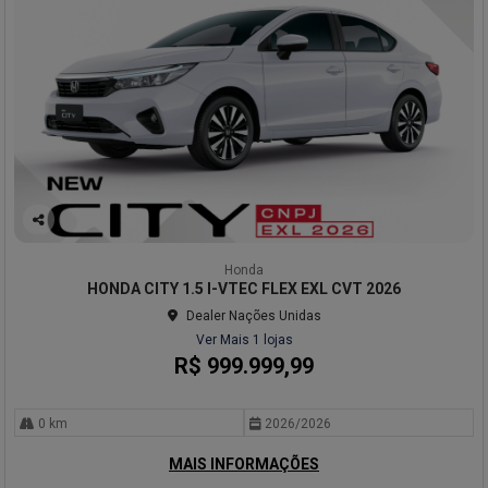
Co
mp
Honda
arti
HONDA CITY 1.5 I-VTEC FLEX EXL CVT 2026
lhe
Dealer Nações Unidas
Ver Mais 1 lojas
R$ 999.999,99
0 km
2026/2026
MAIS INFORMAÇÕES