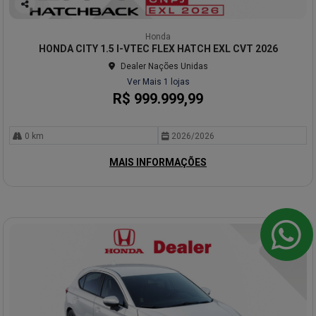
Co
mp
Honda
arti
HONDA CITY 1.5 I-VTEC FLEX HATCH EXL CVT 2026
lhe
Dealer Nações Unidas
Ver Mais 1 lojas
R$ 999.999,99
0 km
2026/2026
MAIS INFORMAÇÕES