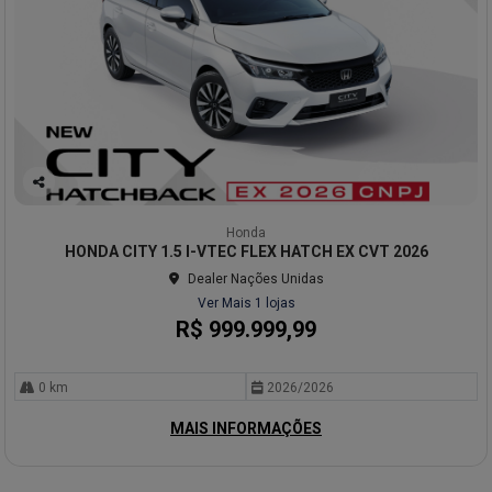
Co
mp
Honda
arti
HONDA CITY 1.5 I-VTEC FLEX HATCH EX CVT 2026
lhe
Dealer Nações Unidas
Ver Mais 1 lojas
R$ 999.999,99
0 km
2026/2026
MAIS INFORMAÇÕES