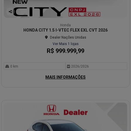
Co
mp
Honda
arti
HONDA CITY 1.5 I-VTEC FLEX EXL CVT 2026
lhe
Dealer Nações Unidas
Ver Mais 1 lojas
R$ 999.999,99
0 km
2026/2026
MAIS INFORMAÇÕES