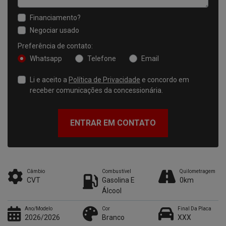
Financiamento?
Negociar usado
Preferência de contato:
Whatsapp
Telefone
Email
Li e aceito a
Política de Privacidade
e concordo em
receber comunicações da concessionária.
ENTRAR EM CONTATO
Câmbio
Combustível
Quilometragem
CVT
Gasolina E
0km
Álcool
Ano/Modelo
Cor
Final Da Placa
2026/2026
Branco
XXX