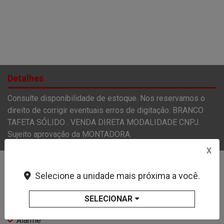
Detalhes
Consulte disponibilidade de estoque. Nos reservamos o
direito de corrigir eventuais erros de digitação. BRANCO
TAFETA SÓLIDO . VENDA DIRETA MODALIDADE CNPJ.
Sujeito aprovação da MONTADORA.
X
Características e acessórios
Selecione a unidade mais próxima a você.
Air Bag Do Motorista
SELECIONAR
Air Bag Duplo
Alarme