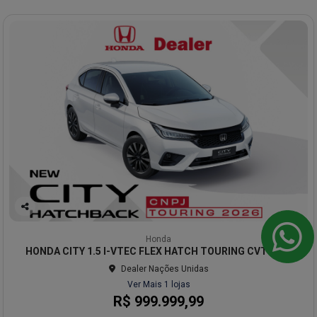
Co
mp
Honda
arti
HONDA CITY 1.5 I-VTEC FLEX HATCH TOURING CVT 2026
lhe
Dealer Nações Unidas
Ver Mais 1 lojas
R$ 999.999,99