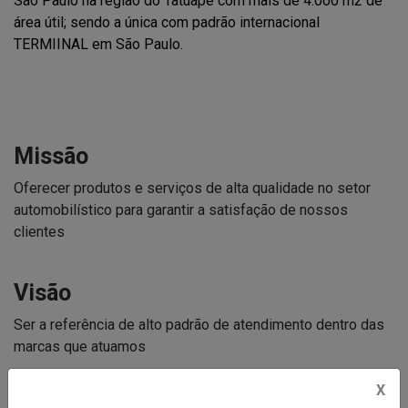
São Paulo na região do Tatuapé com mais de 4.000 m2 de
área útil; sendo a única com padrão internacional
TERMIINAL em São Paulo.
Missão
Oferecer produtos e serviços de alta qualidade no setor
automobilístico para garantir a satisfação de nossos
clientes
Visão
Ser a referência de alto padrão de atendimento dentro das
marcas que atuamos
X
Valores