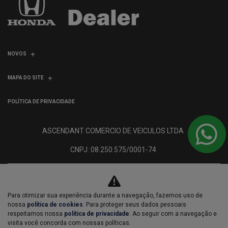
NOVOS
MAPA DO SITE
POLÍTICA DE PRIVACIDADE
ASCENDANT COMERCIO DE VEICULOS LTDA
CNPJ: 08.250.575/0001-74
Para otimizar sua experiência durante a navegação, fazemos uso de
nossa
política de cookies
. Para proteger seus dados pessoais
respeitamos nossa
política de privacidade
. Ao seguir com a navegação e
No trânsito, enxergar o outro
visita você concorda com nossas políticas.
salva vidas.