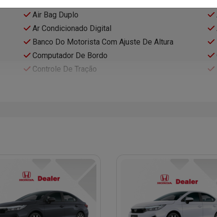
Air Bag Duplo
Ar Condicionado Digital
Banco Do Motorista Com Ajuste De Altura
Computador De Bordo
Controle De Tração