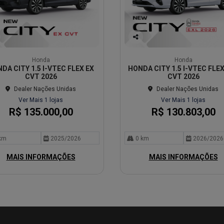
Co
mp
Honda
Honda
arti
DA CITY 1.5 I-VTEC FLEX EX
HONDA CITY 1.5 I-VTEC FLEX
lhe
CVT 2026
CVT 2026
Dealer Nações Unidas
Dealer Nações Unidas
Ver Mais 1 lojas
Ver Mais 1 lojas
R$ 135.000,00
R$ 130.803,00
km
2025/2026
0 km
2026/2026
MAIS INFORMAÇÕES
MAIS INFORMAÇÕES