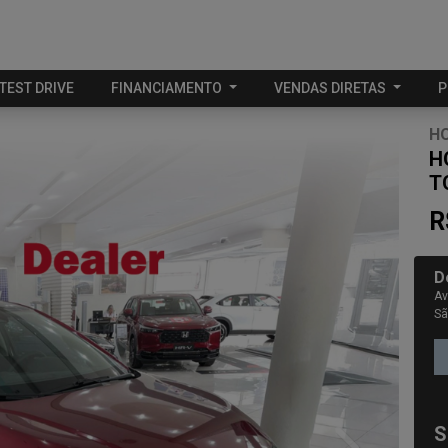
TEST DRIVE
FINANCIAMENTO
VENDAS DIRETAS
P
H
H
T
R
D
Av
Sã
S