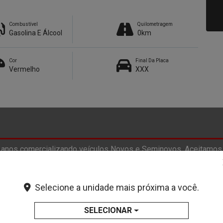
Combustível
Quilometragem
Gasolina E Álcool
0km
Cor
Final Da Placa
Vermelho
XXX
anos comercializando veículos Novos e Seminovos. Aceitamos
os serviços completos em um só lugar: carros novos, seminovo
onibilidade de estoque. Nos reservamos o direito de corrigir ev
Selecione a unidade mais próxima a você.
SELECIONAR