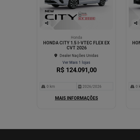
Co
Co
mp
mp
Honda
arti
arti
HONDA CITY 1.5 I-VTEC FLEX EX
HON
lhe
lhe
CVT 2026
Dealer Nações Unidas
Ver Mais 1 lojas
R$ 124.091,00
0 km
2026/2026
0 
MAIS INFORMAÇÕES