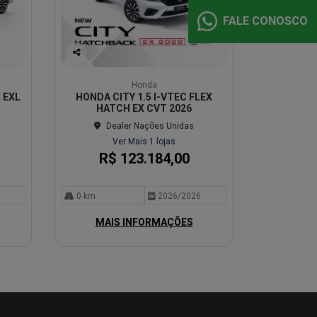
FALE CONOSCO
Co
mp
Honda
arti
 EXL
HONDA CITY 1.5 I-VTEC FLEX
lhe
HATCH EX CVT 2026
Dealer Nações Unidas
Ver Mais 1 lojas
R$ 123.184,00
0 km
2026/2026
MAIS INFORMAÇÕES