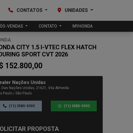
CONTATOS
UNIDADES
ÓS-VENDAS
CONTATO
MYHONDA
ONDA
ONDA CITY 1.5 I-VTEC FLEX HATCH
OURING SPORT CVT 2026
$ 152.800,00
ealer Nações Unidas
. Das Nações Unidas, 21621, Vila Almeida
o Paulo / São Paulo
(11) 3585-9393
(11) 3585-9393
OLICITAR PROPOSTA