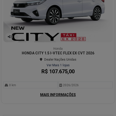
Co
mp
Honda
arti
HONDA CITY 1.5 I-VTEC FLEX EX CVT 2026
lhe
Dealer Nações Unidas
Ver Mais 1 lojas
R$ 107.675,00
0 km
2026/2026
MAIS INFORMAÇÕES