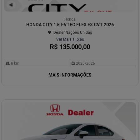
Co
mp
Honda
arti
HONDA CITY 1.5 I-VTEC FLEX EX CVT 2026
lhe
Dealer Nações Unidas
Ver Mais 1 lojas
R$ 135.000,00
0 km
2025/2026
MAIS INFORMAÇÕES