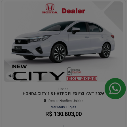
Co
mp
Honda
arti
HONDA CITY 1.5 I-VTEC FLEX EXL CVT 2026
lhe
Dealer Nações Unidas
Ver Mais 1 lojas
R$ 130.803,00