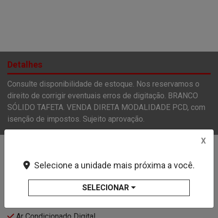
Detalhes
Consulte disponibilidade de estoque. Nos reservamos o
direito de corrigir eventuais erros de digitação. BRANCO
SÓLIDO TAFETA. VENDA DIRETA MODALIDADE PCD, com
isenção de impostos. Sujeito aprovação.
X
Características e acessórios
Selecione a unidade mais próxima a você.
Air Bag Do Motorista
SELECIONAR
Air Bag Duplo
Alarme
Ar Condicionado Digital