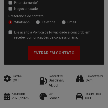
Financiamento?
Negociar usado
Preferência de contato:
Whatsapp
Telefone
Email
Li e aceito a
Política de Privacidade
e concordo em
receber comunicações da concessionária.
ENTRAR EM CONTATO
Câmbio
Combustível
Quilometragem
CVT
Gasolina E
0km
Álcool
Ano/Modelo
Cor
Final Da Placa
2026/2026
Branco
XXX