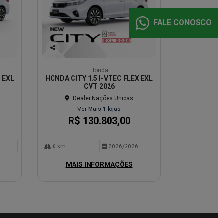
FALE CONOSCO
Co
mp
Honda
arti
 EXL
HONDA CITY 1.5 I-VTEC FLEX EXL
lhe
CVT 2026
Dealer Nações Unidas
Ver Mais 1 lojas
R$ 130.803,00
0 km
2026/2026
MAIS INFORMAÇÕES