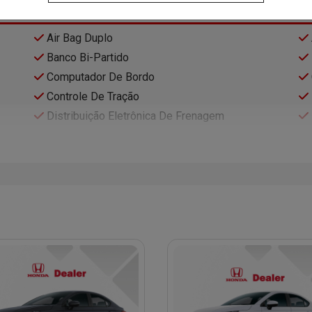
Air Bag Duplo
Banco Bi-Partido
Computador De Bordo
Controle De Tração
Distribuição Eletrônica De Frenagem