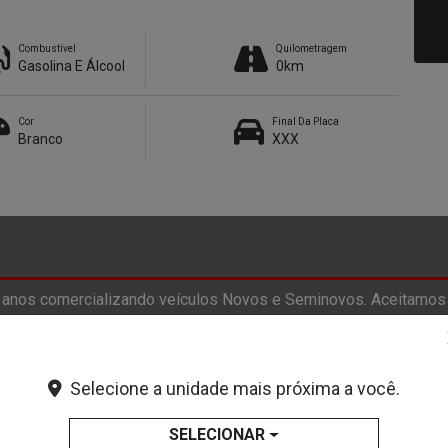
Combustível
Quilometragem
Gasolina E Álcool
0km
Cor
Final Da Placa
Branco
XXX
anos comercializando veículos Novos e Seminovos. Aceitamos
os serviços completos em um só lugar: carros novos, seminovo
onibilidade de estoque. Nos reservamos o direito de corrigir ev
Selecione a unidade mais próxima a você.
SELECIONAR