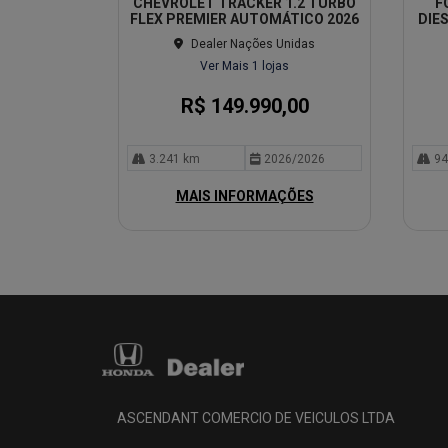
CHEVROLET TRACKER 1.2 TURBO
F
lhe
lhe
FLEX PREMIER AUTOMÁTICO 2026
DIE
Dealer Nações Unidas
Ver Mais 1 lojas
R$ 149.990,00
3.241 km
2026/2026
94
MAIS INFORMAÇÕES
ASCENDANT COMERCIO DE VEICULOS LTDA