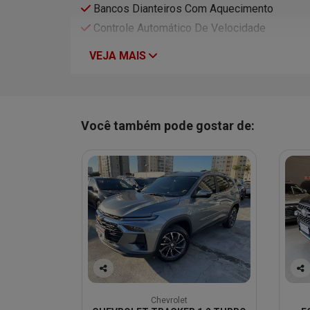
Bancos Dianteiros Com Aquecimento
Controle Automático De Velocidade
VEJA MAIS
Você também pode gostar de:
Co
Co
mp
mp
Chevrolet
arti
arti