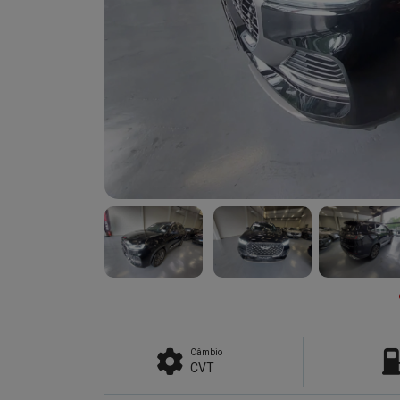
Câmbio
CVT