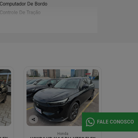
Computador De Bordo
Controle De Tração
FALE CONOSCO
Co
mp
Honda
arti