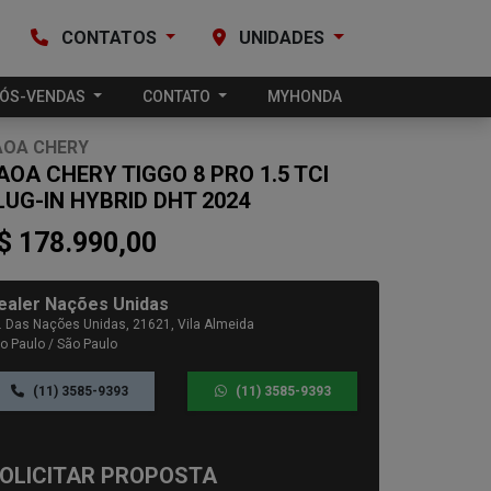
CONTATOS
UNIDADES
ÓS-VENDAS
CONTATO
MYHONDA
AOA CHERY
AOA CHERY TIGGO 8 PRO 1.5 TCI
LUG-IN HYBRID DHT 2024
$ 178.990,00
ealer Nações Unidas
. Das Nações Unidas, 21621, Vila Almeida
o Paulo / São Paulo
(11) 3585-9393
(11) 3585-9393
OLICITAR PROPOSTA