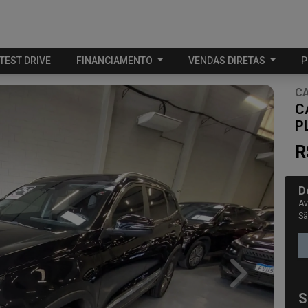
TEST DRIVE
FINANCIAMENTO
VENDAS DIRETAS
P
C
C
P
R
D
Av
Sã
Next
S