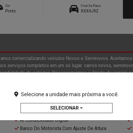
Cor
Final Da Placa
Preto
XXX4J92
anos comercializando veículos Novos e Seminovos. Aceitamos
os serviços completos em um só lugar: carros novos, seminovo
onibilidade de estoque. Nos reservamos o direito de corrigir ev
Selecione a unidade mais próxima a você.
SELECIONAR
Air Bag Duplo
Ar Condicionado Digital
Banco Do Motorista Com Ajuste De Altura