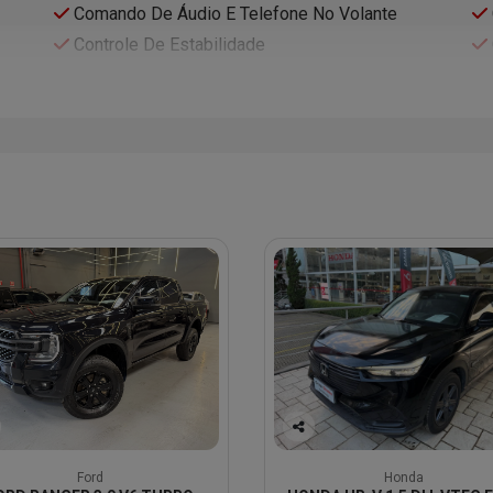
Comando De Áudio E Telefone No Volante
Controle De Estabilidade
Co
mp
Ford
Honda
arti