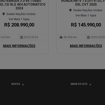
ORD RANGER 3.0 V6 TURBO
HONDA HR-V 1.5 DI I-VTEC 
lhe
SEL CD XLS 4X4 AUTOMÁTICO
EXL CVT 2025
2024
Dealer Nações Unidas
Dealer Nações Unidas
Ver Mais 1 lojas
Ver Mais 1 lojas
R$ 208.990,00
R$ 145.990,00
.023 km
2023/2024
38.390 km
2025/2025
MAIS INFORMAÇÕES
MAIS INFORMAÇÕES
NOVOS
MAPA DO SITE