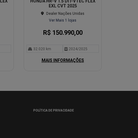
FLEX
HONDA HR-V 1.5 DI I-VTEC FLEX
lhe
EXL CVT 2025
Dealer Nações Unidas
Ver Mais 1 lojas
R$ 150.990,00
32.020 km
2024/2025
MAIS INFORMAÇÕES
POLÍTICA DE PRIVACIDADE