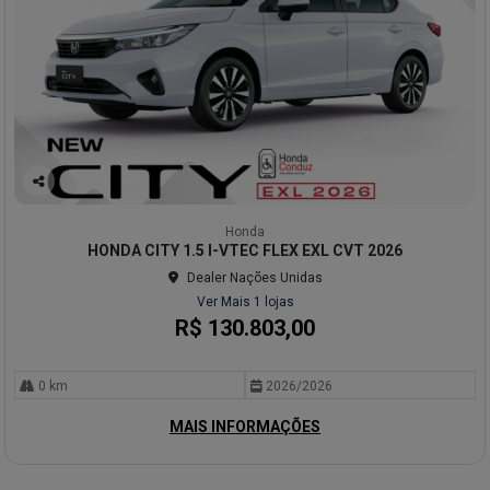
Co
mp
Honda
arti
HONDA CITY 1.5 I-VTEC FLEX EXL CVT 2026
lhe
Dealer Nações Unidas
Ver Mais 1 lojas
R$ 130.803,00
0 km
2026/2026
MAIS INFORMAÇÕES