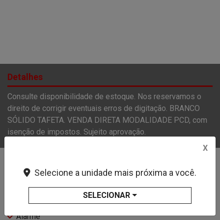
Detalhes
Consulte disponibilidade de estoque. Nos reservamos o
direito de corrigir eventuais erros de digitação. BRANCO
SÓLIDO TAFETA. VENDA DIRETA MODALIDADE PCD, com
isenção de impostos. Sujeito aprovação.
X
Características e acessórios
Selecione a unidade mais próxima a você.
Air Bag Do Motorista
SELECIONAR
Air Bag Duplo
Alarme