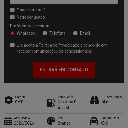
Financiamento?
Negociar usado
Preferência de contato:
Whatsapp
Telefone
Email
Li e aceito a
Política de Privacidade
e concordo em
receber comunicações da concessionária.
ENTRAR EM CONTATO
Câmbio
Combustível
Quilometragem
CVT
Gasolina E
0km
Álcool
Ano/Modelo
Cor
Final Da Placa
2026/2026
Branco
XXX