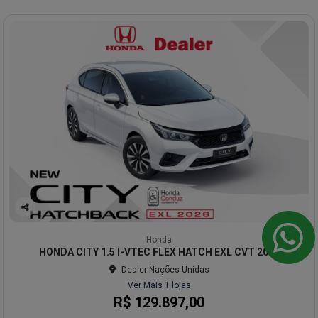
Co
mp
Honda
arti
HONDA CITY 1.5 I-VTEC FLEX HATCH EXL CVT 2026
lhe
Dealer Nações Unidas
Ver Mais 1 lojas
R$ 129.897,00