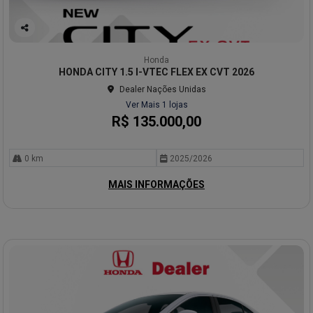
Co
mp
Honda
arti
HONDA CITY 1.5 I-VTEC FLEX EX CVT 2026
lhe
Dealer Nações Unidas
Ver Mais 1 lojas
R$ 135.000,00
0 km
2025/2026
MAIS INFORMAÇÕES