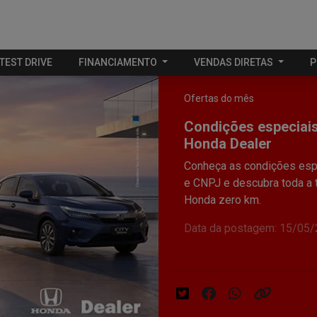
TEST DRIVE
FINANCIAMENTO
VENDAS DIRETAS
P
Ofertas do mês
Condições especiai
Honda Dealer
Conheça as condições espe
e CNPJ e descubra toda a t
Honda zero km.
Data da postagem: 15/05