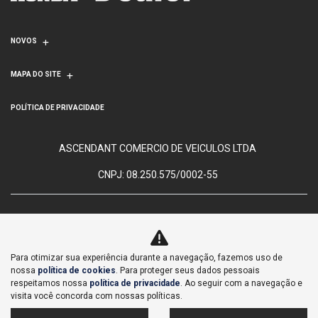
NOVOS
MAPA DO SITE
POLÍTICA DE PRIVACIDADE
ASCENDANT COMERCIO DE VEICULOS LTDA
CNPJ: 08.250.575/0002-55
Para otimizar sua experiência durante a navegação, fazemos uso de
No trânsito, enxergar o outro
nossa
política de cookies
. Para proteger seus dados pessoais
salva vidas.
respeitamos nossa
política de privacidade
. Ao seguir com a navegação e
visita você concorda com nossas políticas.