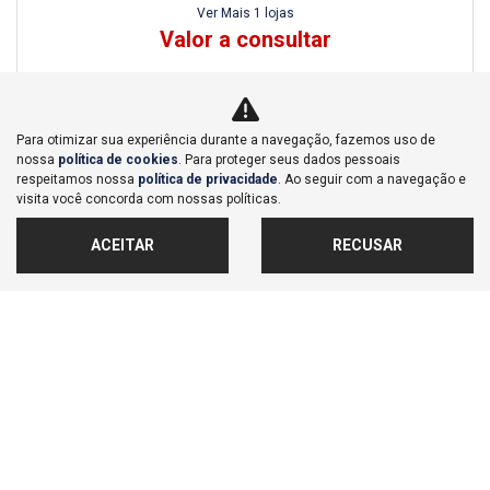
Ver Mais 1 lojas
Valor a consultar
44.561 km
2023/2024
MAIS INFORMAÇÕES
Para otimizar sua experiência durante a navegação, fazemos uso de
nossa
política de cookies
. Para proteger seus dados pessoais
respeitamos nossa
política de privacidade
. Ao seguir com a navegação e
visita você concorda com nossas políticas.
FALAR AGORA COM O VENDEDOR
ACEITAR
RECUSAR
‹
1
2
3
4
›