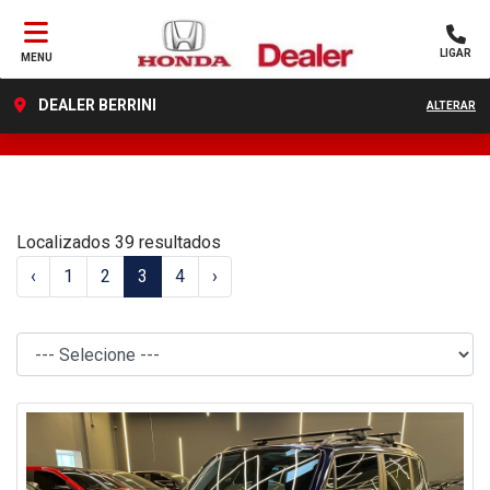
LIGAR
MENU
DEALER BERRINI
ALTERAR
FILTRAR
Localizados 39 resultados
‹
1
2
3
4
›